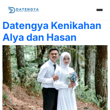
Penulis:
Alya & H
Datengya Kenikahan
Alya dan Hasan