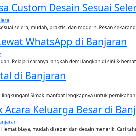
sa Custom Desain Sesuai Sele
sesuai selera, mudah, praktis, dan modern. Pesan sekarang
 Lewat WhatsApp di Banjaran
ah! Pelajari caranya langkah demi langkah di sini & hemat 
al di Banjaran
ah lingkungan! Simak manfaat lengkapnya untuk pernikahan 
k Acara Keluarga Besar di Ban
 Hemat biaya, mudah disebar, dan desain menarik. Cari tahu 