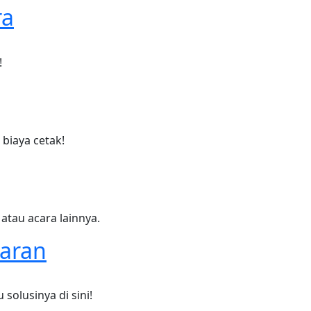
ra
!
biaya cetak!
atau acara lainnya.
jaran
solusinya di sini!