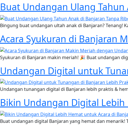
Buat Undangan Ulang Tahun A
Bingung buat undangan ultah anak di Banjaran? Tenang! Ka
Acara Syukuran di Banjaran 
Syukuran di Banjaran makin meriah! 🎉 Buat undangan digita
Undangan Digital untuk Tunan
Undangan tunangan digital di Banjaran lebih praktis & h
Bikin Undangan Digital Lebih
Buat undangan digital Banjaran yang hemat dan menarik! T