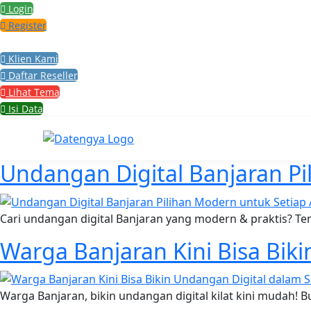
Lewati
Login
ke
Register
konten
Klien Kami
Daftar Reseller
Lihat Tema
Isi Data
Tag:
banjaran
Undangan Digital Banjaran Pi
Cari undangan digital Banjaran yang modern & praktis? Te
Warga Banjaran Kini Bisa Bik
Warga Banjaran, bikin undangan digital kilat kini mudah! Bu