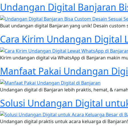
Undangan Digital Banjaran Bi
Buat undangan digital Banjaran yang unik! Desain custom 
Cara Kirim Undangan Digital
Kirim undangan digital via WhatsApp di Banjaran makin mud
Manfaat Pakai Undangan Digit
Undangan digital di Banjaran lebih praktis, hemat, & ram
Solusi Undangan Digital untu
Undangan digital praktis untuk acara keluarga di Banjaran!