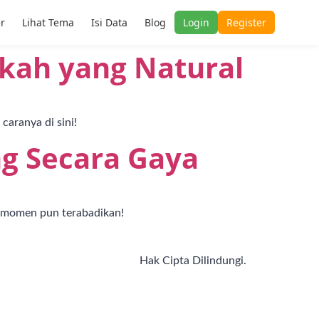
er
Lihat Tema
Isi Data
Blog
Login
Register
kah yang Natural
caranya di sini!
g Secara Gaya
, momen pun terabadikan!
Hak Cipta Dilindungi.