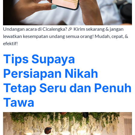
Undangan acara di Cicalengka? 🎉 Kirim sekarang & jangan
lewatkan kesempatan undang semua orang! Mudah, cepat, &
efektif!
Tips Supaya
Persiapan Nikah
Tetap Seru dan Penuh
Tawa