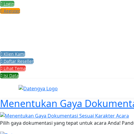
Lewati
Login
ke
Register
konten
Klien Kami
Daftar Reseller
Lihat Tema
Isi Data
Tag:
jessica iskandar
Menentukan Gaya Dokumentas
Pilih gaya dokumentasi yang tepat untuk acara Anda! Pan