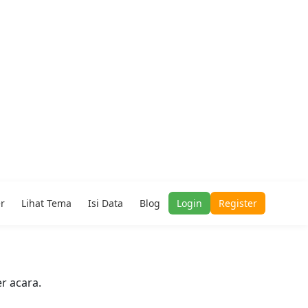
er
Lihat Tema
Isi Data
Blog
Login
Register
r acara.