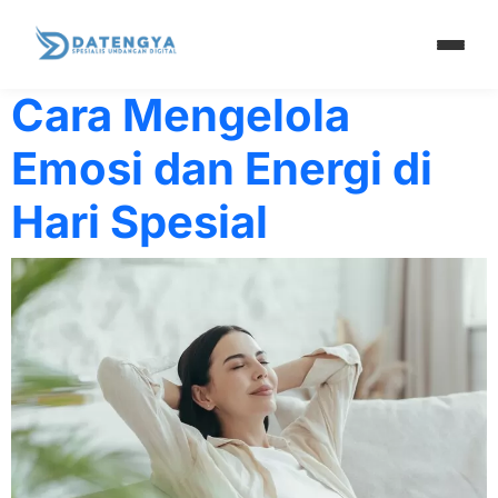
Tag:
kewalahan
Cara Mengelola
Emosi dan Energi di
Hari Spesial