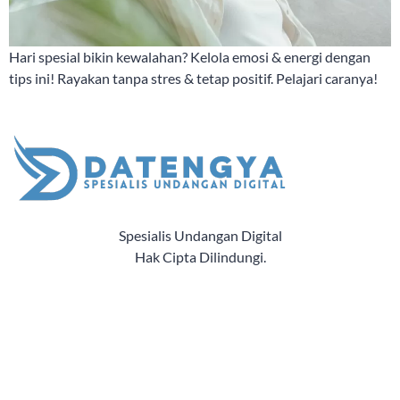
Hari spesial bikin kewalahan? Kelola emosi & energi dengan
tips ini! Rayakan tanpa stres & tetap positif. Pelajari caranya!
Spesialis Undangan Digital
Hak Cipta Dilindungi.