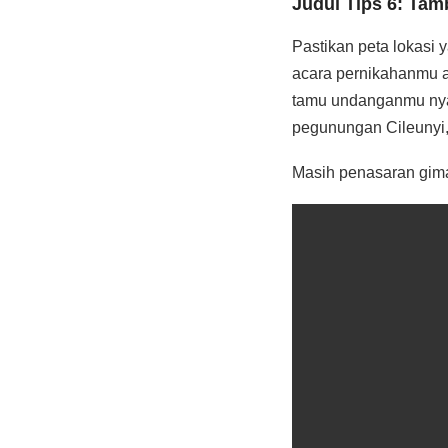
Judul Tips 6: Tam
Pastikan peta lokasi 
acara pernikahanmu a
tamu undanganmu nyas
pegunungan Cileunyi, 
Masih penasaran gima