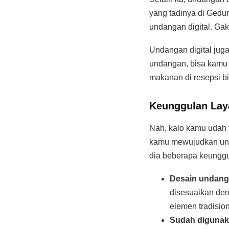
yang tadinya di Gedun
undangan digital. Gak 
Undangan digital jug
undangan, bisa kamu 
makanan di resepsi b
Keunggulan Lay
Nah, kalo kamu udah 
kamu mewujudkan unda
dia beberapa keunggu
Desain undanga
disesuaikan den
elemen tradision
Sudah digunaka