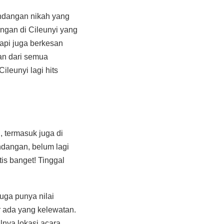
undangan nikah yang
angan di Cileunyi yang
tapi juga berkesan
ban dari semua
ileunyi lagi hits
n, termasuk juga di
undangan, belum lagi
tis banget! Tinggal
uga punya nilai
 ada yang kelewatan.
lnya lokasi acara