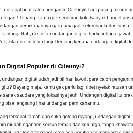
ni merapat buat calon pengantin Cileunyi! Lagi pusing mikirin 
ep elegan? Tenang, kamu gak sendirian kok. Banyak banget pas
r undangan pernikahannya gak cuma jadi selembar kertas biasa, 
 kantong. Nah, di sinilah undangan digital hadir sebagai jawa
, kita obrolin lebih lanjut tentang kenapa undangan digital di C
 Digital Populer di Cileunyi?
ni, undangan digital udah jadi pilihan favorit para calon penganti
 gitu? Bayangin aja, kamu gak perlu lagi ribet nyetak ratusan 
ke sanak saudara yang lokasinya jauh. Undangan digital itu prak
ang bisa langsung lihat undangan pernikahanmu.
ang terkenal ramah dan suka gotong royong, undangan digital j
bih mudah ngabarin semua teman dan keluarga, tanpa khawatir
digital juga lebih fleksibel. Kalo ada perubahan mendadak, misa