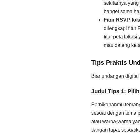
sekitarnya yan
banget sama has
Fitur RSVP, lok
dilengkapi fitu
fitur peta loka
mau dateng ke a
Tips Praktis Un
Biar undangan digital 
Judul Tips 1: Pil
Pernikahanmu temanya 
sesuai dengan tema pe
atau warna-warna yang
Jangan lupa, sesuaik