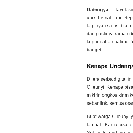
Datengya –
Hayuk si
unik, hemat, tapi tet
lagi nyari solusi bia
dan pastinya ramah di
kegundahan hatimu. Yuk
banget!
Kenapa Undangan
Di era serba digital i
Cileunyi. Kenapa bisa
mikirin ongkos kirim 
sebar link, semua or
Buat warga Cileunyi y
tambah. Kamu bisa le
Selain itu, undangan 