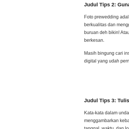
Judul Tips 2: Gun
Foto prewedding adala
berkualitas dan men
buruan deh bikin! Ata
berkesan.
Masih bingung cari in
digital yang udah per
Judul Tips 3: Tul
Kata-kata dalam undan
menggambarkan kebaha
tanggal, waktu, dan l