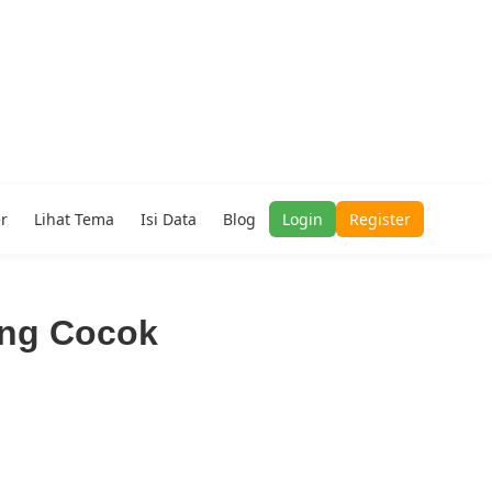
er
Lihat Tema
Isi Data
Blog
Login
Register
ang Cocok