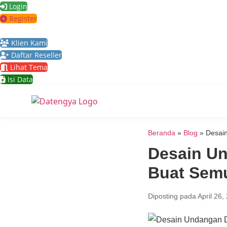
Lewati
Login
ke
Register
konten
Klien Kami
Daftar Reseller
Lihat Tema
Isi Data
Beranda
»
Blog
»
Desain
Desain Un
Buat Sem
Diposting pada
April 26,