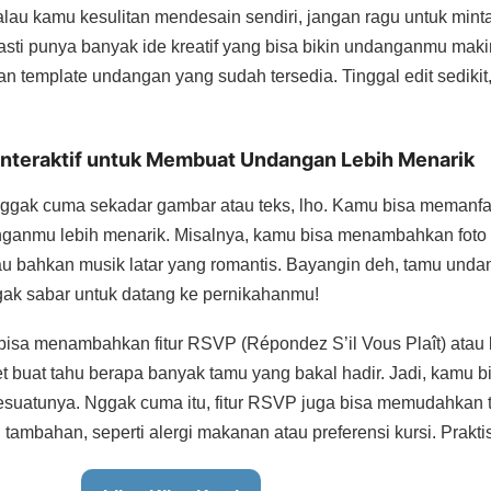
alau kamu kesulitan mendesain sendiri, jangan ragu untuk mint
asti punya banyak ide kreatif yang bisa bikin undanganmu maki
n template undangan yang sudah tersedia. Tinggal edit sedik
 Interaktif untuk Membuat Undangan Lebih Menarik
nggak cuma sekadar gambar atau teks, lho. Kamu bisa memanfaatk
ganmu lebih menarik. Misalnya, kamu bisa menambahkan foto 
tau bahkan musik latar yang romantis. Bayangin deh, tamu unda
gak sabar untuk datang ke pernikahanmu!
 bisa menambahkan fitur RSVP (Répondez S’il Vous Plaît) atau 
get buat tahu berapa banyak tamu yang bakal hadir. Jadi, kamu b
suatunya. Nggak cuma itu, fitur RSVP juga bisa memudahkan
tambahan, seperti alergi makanan atau preferensi kursi. Prakti