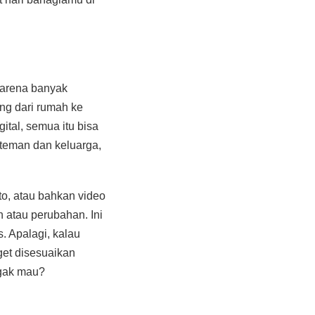
 karena banyak
ing dari rumah ke
tal, semua itu bisa
 teman dan keluarga,
oto, atau bahkan video
 atau perubahan. Ini
s. Apalagi, kalau
get disesuaikan
ggak mau?