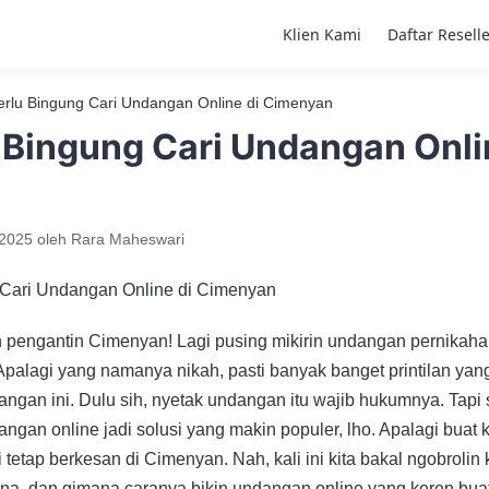
Klien Kami
Daftar Resell
rlu Bingung Cari Undangan Online di Cimenyan
 Bingung Cari Undangan Onli
n
 2025
oleh
Rara Maheswari
n pengantin Cimenyan! Lagi pusing mikirin undangan pernikah
Apalagi yang namanya nikah, pasti banyak banget printilan yang
ngan ini. Dulu sih, nyetak undangan itu wajib hukumnya. Tapi 
ndangan online jadi solusi yang makin populer, lho. Apalagi bua
 tetap berkesan di Cimenyan. Nah, kali ini kita bakal ngobroli
adona, dan gimana caranya bikin undangan online yang keren bua