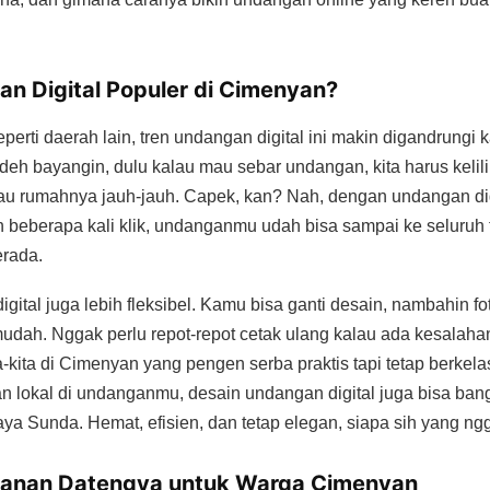
n Digital Populer di Cimenyan?
erti daerah lain, tren undangan digital ini makin digandrungi
deh bayangin, dulu kalau mau sebar undangan, kita harus kelil
lau rumahnya jauh-jauh. Capek, kan? Nah, dengan undangan digi
n beberapa kali klik, undanganmu udah bisa sampai ke seluruh
rada.
igital juga lebih fleksibel. Kamu bisa ganti desain, nambahin f
dah. Nggak perlu repot-repot cetak ulang kalau ada kesalahan
a-kita di Cimenyan yang pengen serba praktis tapi tetap berkela
 lokal di undanganmu, desain undangan digital juga bisa ban
ya Sunda. Hemat, efisien, dan tetap elegan, siapa sih yang n
yanan Datengya untuk Warga Cimenyan