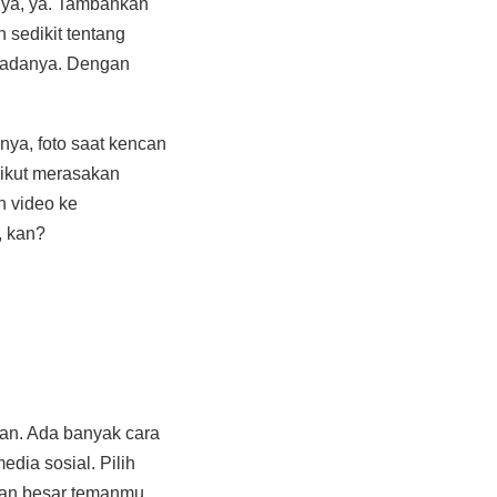
nya, ya. Tambahkan
 sedikit tentang
padanya. Dengan
ya, foto saat kencan
 ikut merasakan
 video ke
, kan?
an. Ada banyak cara
dia sosial. Pilih
gian besar temanmu