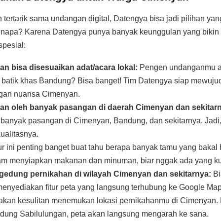
tertarik sama undangan digital, Datengya bisa jadi pilihan yan
enapa? Karena Datengya punya banyak keunggulan yang biki
pesial:
n bisa disesuaikan adat/acara lokal:
Pengen undanganmu a
f batik khas Bandung? Bisa banget! Tim Datengya siap mewuj
ngan nuansa Cimenyan.
an oleh banyak pasangan di daerah Cimenyan dan sekitar
banyak pasangan di Cimenyan, Bandung, dan sekitarnya. Jadi
ualitasnya.
ur ini penting banget buat tahu berapa banyak tamu yang bakal h
lam menyiapkan makanan dan minuman, biar nggak ada yang kur
 gedung pernikahan di wilayah Cimenyan dan sekitarnya:
Bi
enyediakan fitur peta yang langsung terhubung ke Google Maps.
akan kesulitan menemukan lokasi pernikahanmu di Cimenyan. 
dung Sabilulungan, peta akan langsung mengarah ke sana.