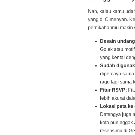
Nah, kalau kamu udah 
yang di Cimenyan. K
pernikahanmu makin s
Desain undanga
Golek atau moti
yang kental de
Sudah digunak
dipercaya sama 
ragu lagi sama k
Fitur RSVP:
Fit
lebih akurat da
Lokasi peta ke
Datengya juga m
kota pun nggak 
resepsimu di Ge