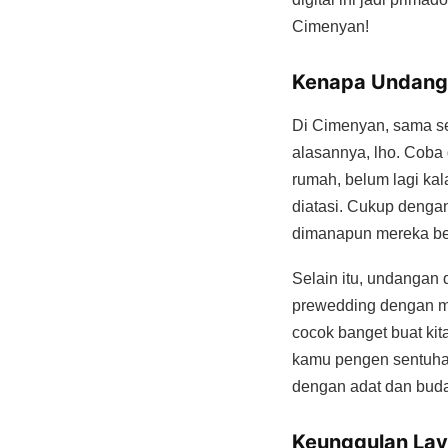
Cimenyan!
Kenapa Undanga
Di Cimenyan, sama sep
alasannya, lho. Coba 
rumah, belum lagi ka
diatasi. Cukup denga
dimanapun mereka be
Selain itu, undangan d
prewedding dengan mu
cocok banget buat kit
kamu pengen sentuhan
dengan adat dan buda
Keunggulan La