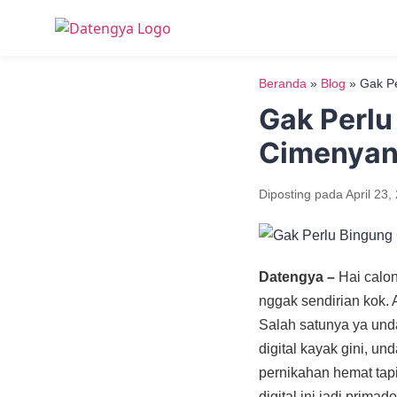
Beranda
»
Blog
»
Gak Pe
Gak Perlu
Cimenya
Diposting pada
April 23,
Datengya –
Hai calo
nggak sendirian kok. 
Salah satunya ya unda
digital kayak gini, u
pernikahan hemat tapi
digital ini jadi prim