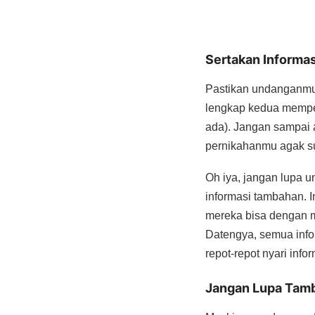
Sertakan Informas
Pastikan undanganmu 
lengkap kedua mempela
ada). Jangan sampai a
pernikahanmu agak sul
Oh iya, jangan lupa u
informasi tambahan. I
mereka bisa dengan m
Datengya, semua info
repot-repot nyari infor
Jangan Lupa Tam