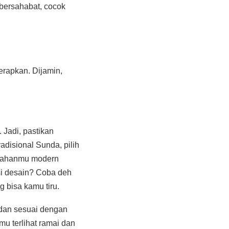
bersahabat, cocok
erapkan. Dijamin,
 Jadi, pastikan
disional Sunda, pilih
nikahanmu modern
asi desain? Coba deh
g bisa kamu tiru.
 dan sesuai dengan
u terlihat ramai dan