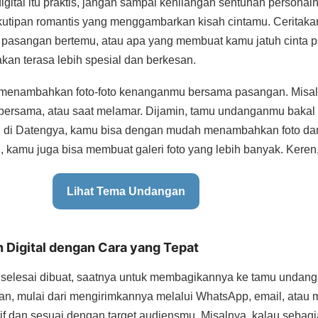
gital itu praktis, jangan sampai kehilangan sentuhan personal
kutipan romantis yang menggambarkan kisah cintamu. Ceritakan
pasangan bertemu, atau apa yang membuat kamu jatuh cinta 
kan terasa lebih spesial dan berkesan.
 menambahkan foto-foto kenanganmu bersama pasangan. Misaln
n bersama, atau saat melamar. Dijamin, tamu undanganmu bakal
 di Datengya, kamu bisa dengan mudah menambahkan foto dan
kamu juga bisa membuat galeri foto yang lebih banyak. Keren
Lihat Tema Undangan
 Digital dengan Cara yang Tepat
elesai dibuat, saatnya untuk membagikannya ke tamu undang
n, mulai dari mengirimkannya melalui WhatsApp, email, atau me
tif dan sesuai dengan target audiensmu. Misalnya, kalau seba