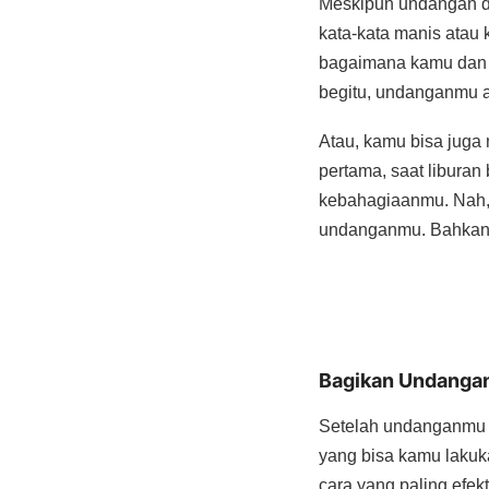
Meskipun undangan di
kata-kata manis atau 
bagaimana kamu dan 
begitu, undanganmu a
Atau, kamu bisa juga
pertama, saat libura
kebahagiaanmu. Nah,
undanganmu. Bahkan, 
Bagikan Undangan
Setelah undanganmu s
yang bisa kamu lakuka
cara yang paling efek