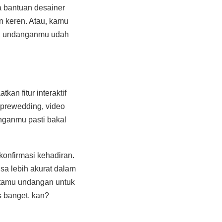
a bantuan desainer
n keren. Atau, kamu
it, undanganmu udah
an fitur interaktif
prewedding, video
nganmu pasti bakal
konfirmasi kehadiran.
isa lebih akurat dalam
 tamu undangan untuk
s banget, kan?