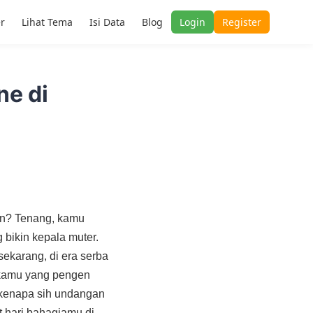
er
Lihat Tema
Isi Data
Blog
Login
Register
ne di
an? Tenang, kamu
 bikin kepala muter.
sekarang, di era serba
t kamu yang pengen
n kenapa sih undangan
t hari bahagiamu di