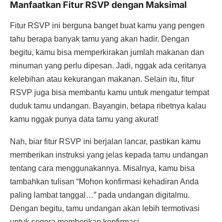
Manfaatkan Fitur RSVP dengan Maksimal
Fitur RSVP ini berguna banget buat kamu yang pengen
tahu berapa banyak tamu yang akan hadir. Dengan
begitu, kamu bisa memperkirakan jumlah makanan dan
minuman yang perlu dipesan. Jadi, nggak ada ceritanya
kelebihan atau kekurangan makanan. Selain itu, fitur
RSVP juga bisa membantu kamu untuk mengatur tempat
duduk tamu undangan. Bayangin, betapa ribetnya kalau
kamu nggak punya data tamu yang akurat!
Nah, biar fitur RSVP ini berjalan lancar, pastikan kamu
memberikan instruksi yang jelas kepada tamu undangan
tentang cara menggunakannya. Misalnya, kamu bisa
tambahkan tulisan “Mohon konfirmasi kehadiran Anda
paling lambat tanggal…” pada undangan digitalmu.
Dengan begitu, tamu undangan akan lebih termotivasi
untuk segera memberikan konfirmasi.