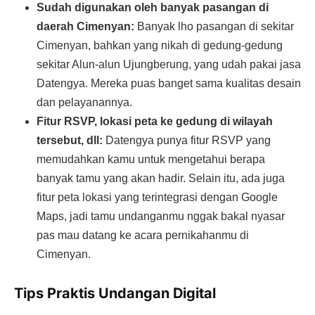
Sudah digunakan oleh banyak pasangan di
daerah Cimenyan:
Banyak lho pasangan di sekitar
Cimenyan, bahkan yang nikah di gedung-gedung
sekitar Alun-alun Ujungberung, yang udah pakai jasa
Datengya. Mereka puas banget sama kualitas desain
dan pelayanannya.
Fitur RSVP, lokasi peta ke gedung di wilayah
tersebut, dll:
Datengya punya fitur RSVP yang
memudahkan kamu untuk mengetahui berapa
banyak tamu yang akan hadir. Selain itu, ada juga
fitur peta lokasi yang terintegrasi dengan Google
Maps, jadi tamu undanganmu nggak bakal nyasar
pas mau datang ke acara pernikahanmu di
Cimenyan.
Tips Praktis Undangan Digital