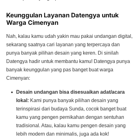
Keunggulan Layanan Datengya untuk
Warga Cimenyan
Nah, kalau kamu udah yakin mau pakai undangan digital,
sekarang saatnya cari layanan yang terpercaya dan
punya banyak pilihan desain yang keren. Di sinilah
Datengya hadir untuk membantu kamu! Datengya punya
banyak keunggulan yang pas banget buat warga
Cimenyan:
Desain undangan bisa disesuaikan adat/acara
lokal:
Kami punya banyak pilihan desain yang
terinspirasi dari budaya Sunda, cocok banget buat
kamu yang pengen pernikahan dengan sentuhan
tradisional. Atau, kalau kamu pengen desain yang
lebih modern dan minimalis, juga ada kok!