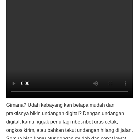
Gimana? Udah kebayang kan betapa mudah dan
praktisnya bikin undangan digital? Dengan undangan
digital, kamu nggak perlu lagi ribet-ribet urus cetak,
ongkos kirim, atau bahkan takut undangan hilang di jalan.
Semua bisa kamu atur dengan mudah dan cepat lewat