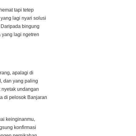
hemat tapi tetep
ang lagi nyari solusi
. Daripada bingung
 yang lagi ngetren
rang, apalagi di
l, dan yang paling
ot nyetak undangan
a di pelosok Banjaran
uai keinginanmu,
ngsung konfirmasi
pengen pernikahan