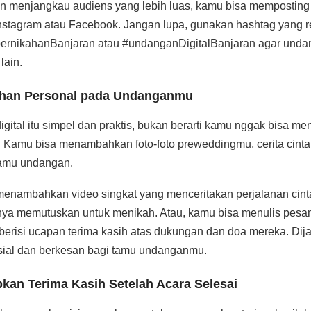
n menjangkau audiens yang lebih luas, kamu bisa mempostin
Instagram atau Facebook. Jangan lupa, gunakan hashtag yang r
ernikahanBanjaran atau #undanganDigitalBanjaran agar und
lain.
han Personal pada Undanganmu
gital itu simpel dan praktis, bukan berarti kamu nggak bisa 
 Kamu bisa menambahkan foto-foto preweddingmu, cerita cinta 
tamu undangan.
menambahkan video singkat yang menceritakan perjalanan cinta
nya memutuskan untuk menikah. Atau, kamu bisa menulis pesan
erisi ucapan terima kasih atas dukungan dan doa mereka. Di
esial dan berkesan bagi tamu undanganmu.
kan Terima Kasih Setelah Acara Selesai