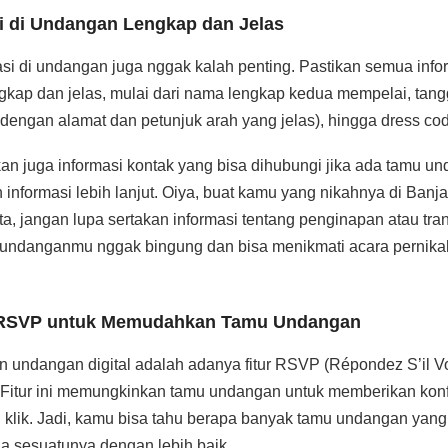
i di Undangan Lengkap dan Jelas
asi di undangan juga nggak kalah penting. Pastikan semua info
gkap dan jelas, mulai dari nama lengkap kedua mempelai, tang
 dengan alamat dan petunjuk arah yang jelas), hingga dress cod
an juga informasi kontak yang bisa dihubungi jika ada tamu 
 informasi lebih lanjut. Oiya, buat kamu yang nikahnya di Ban
ta, jangan lupa sertakan informasi tentang penginapan atau tra
u undanganmu nggak bingung dan bisa menikmati acara perni
r RSVP untuk Memudahkan Tamu Undangan
 undangan digital adalah adanya fitur RSVP (Répondez S’il Vo
. Fitur ini memungkinkan tamu undangan untuk memberikan konf
 klik. Jadi, kamu bisa tahu berapa banyak tamu undangan yang
 sesuatunya dengan lebih baik.