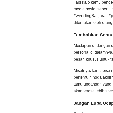
Tapi kalo kamu penge
media sosial seperti 
#weddingBanjaran #p
ditemukan oleh orang 
Tambahkan Sentu
Meskipun undangan di
personal di dalamnya.
pesan khusus untuk 
Misalnya, kamu bisa 
bertemu hingga akhir
tamu undangan yang b
akan terasa lebih sp
Jangan Lupa Ucap