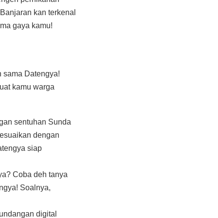
a Banjaran kan terkenal
 sama gaya kamu!
an sama Datengya!
buat kamu warga
gan sentuhan Sunda
isesuaikan dengan
atengya siap
a? Coba deh tanya
ngya! Soalnya,
 undangan digital