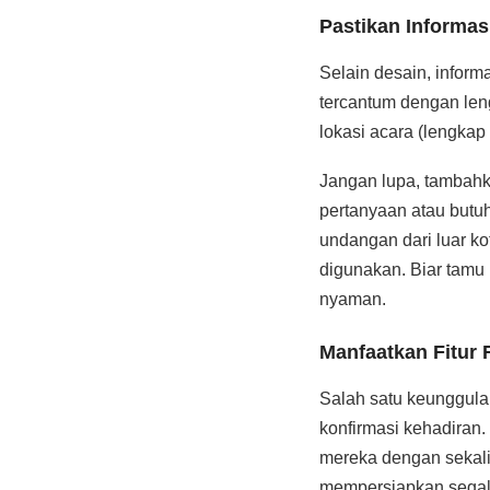
Pastikan Informas
Selain desain, inform
tercantum dengan len
lokasi acara (lengkap
Jangan lupa, tambahk
pertanyaan atau butuh
undangan dari luar ko
digunakan. Biar tam
nyaman.
Manfaatkan Fitu
Salah satu keunggulan
konfirmasi kehadiran
mereka dengan sekali
mempersiapkan segala