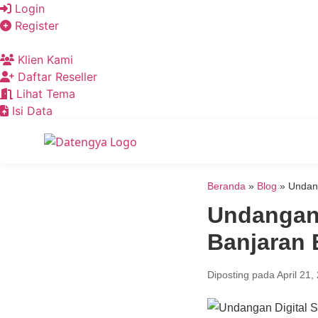
Lewati
Login
ke
Register
konten
Klien Kami
Daftar Reseller
Lihat Tema
Isi Data
Beranda
»
Blog
»
Undang
Undangan 
Banjaran 
Diposting pada
April 21,