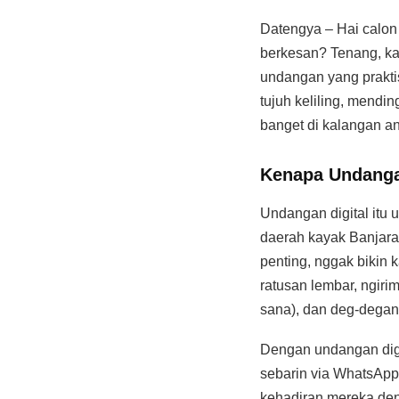
Datengya – Hai calon 
berkesan? Tenang, ka
undangan yang praktis
tujuh keliling, mendi
banget di kalangan an
Kenapa Undangan
Undangan digital itu 
daerah kayak Banjaran
penting, nggak bikin 
ratusan lembar, ngir
sana), dan deg-degan
Dengan undangan digi
sebarin via WhatsApp,
kehadiran mereka den