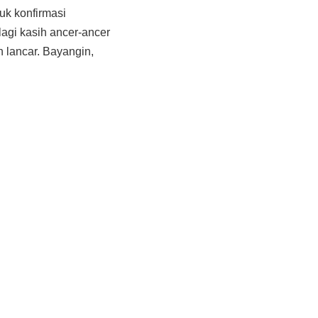
uk konfirmasi
lagi kasih ancer-ancer
n lancar. Bayangin,