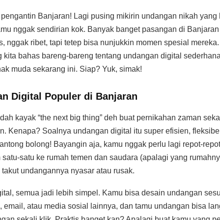
pengantin Banjaran! Lagi pusing mikirin undangan nikah yang 
mu nggak sendirian kok. Banyak banget pasangan di Banjaran y
, nggak ribet, tapi tetep bisa nunjukkin momen spesial mereka
ng kita bahas bareng-bareng tentang undangan digital sederhana
ak muda sekarang ini. Siap? Yuk, simak!
 Digital Populer di Banjaran
udah kayak “the next big thing” deh buat pernikahan zaman seka
. Kenapa? Soalnya undangan digital itu super efisien, fleksibe
kantong bolong! Bayangin aja, kamu nggak perlu lagi repot-rep
im satu-satu ke rumah temen dan saudara (apalagi yang rumahny
 takut undangannya nyasar atau rusak.
tal, semua jadi lebih simpel. Kamu bisa desain undangan ses
 email, atau media sosial lainnya, dan tamu undangan bisa la
gan sekali klik. Praktis banget kan? Apalagi buat kamu yang 