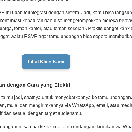
P ini udah terintegrasi dengan sistem. Jadi, kamu bisa langsung
konfirmasi kehadiran dan bisa mengelompokkan mereka berdas
eluarga, teman kantor, atau teman sekolah). Praktis banget kan?
nggat waktu RSVP agar tamu undangan bisa segera memberikan
Lihat Klien Kami
n dengan Cara yang Efektif
italmu jadi, saatnya untuk menyebarkannya ke tamu undangan
n, mulai dari mengirimkannya via WhatsApp, email, atau media 
tif dan sesuai dengan target audiensmu.
danganmu sampai ke semua tamu undangan, kirimkan via What