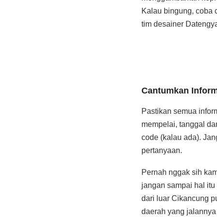
Kalau bingung, coba c
tim desainer Datengya
Cantumkan Inform
Pastikan semua infor
mempelai, tanggal dan
code (kalau ada). Ja
pertanyaan.
Pernah nggak sih kam
jangan sampai hal itu
dari luar Cikancung p
daerah yang jalannya