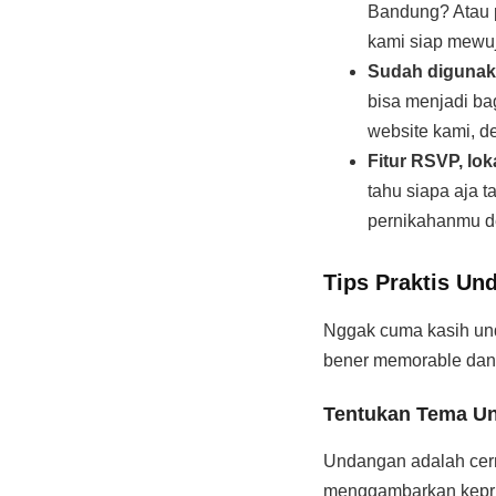
Bandung? Atau 
kami siap mewu
Sudah digunaka
bisa menjadi ba
website kami, d
Fitur RSVP, lok
tahu siapa aja 
pernikahanmu de
Tips Praktis Un
Nggak cuma kasih und
bener memorable dan 
Tentukan Tema U
Undangan adalah cerm
menggambarkan keprib