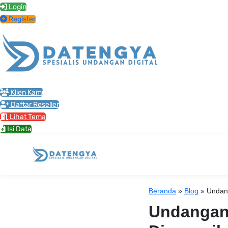
Lewati
Login
ke
Register
konten
Klien Kami
Daftar Reseller
Lihat Tema
Isi Data
Beranda
»
Blog
»
Undan
Undangan 