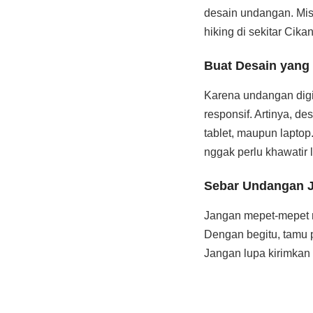
desain undangan. Misa
hiking di sekitar Cik
Buat Desain yang 
Karena undangan digit
responsif. Artinya, d
tablet, maupun lapto
nggak perlu khawatir la
Sebar Undangan J
Jangan mepet-mepet n
Dengan begitu, tamu
Jangan lupa kirimkan 