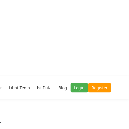
er
Lihat Tema
Isi Data
Blog
Login
Register
a