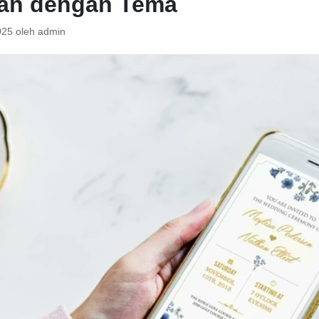
kan dengan Tema
025
oleh
admin