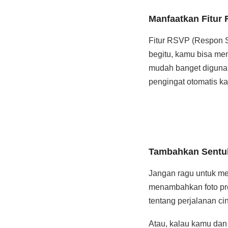
Manfaatkan Fitur
Fitur RSVP (Respon S
begitu, kamu bisa mem
mudah banget diguna
pengingat otomatis k
Tambahkan Sentuh
Jangan ragu untuk me
menambahkan foto prew
tentang perjalanan cin
Atau, kalau kamu dan