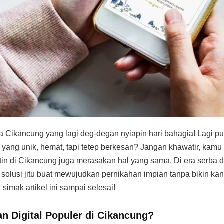
a Cikancung yang lagi deg-degan nyiapin hari bahagia! Lagi pu
yang unik, hemat, tapi tetep berkesan? Jangan khawatir, kamu 
n di Cikancung juga merasakan hal yang sama. Di era serba di
 solusi jitu buat mewujudkan pernikahan impian tanpa bikin ka
simak artikel ini sampai selesai!
 Digital Populer di Cikancung?