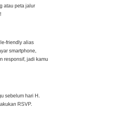
 atau peta jalur
!
e-friendly alias
layar smartphone,
 responsif, jadi kamu
u sebelum hari H.
lakukan RSVP.