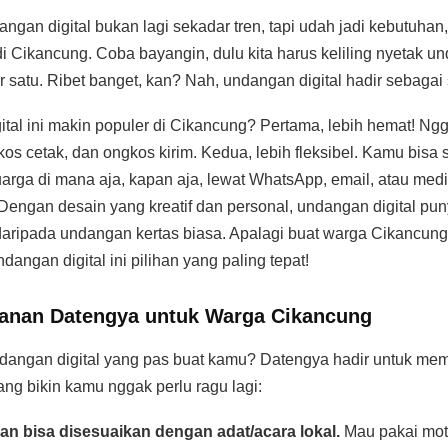
gan digital bukan lagi sekadar tren, tapi udah jadi kebutuhan,
l di Cikancung. Coba bayangin, dulu kita harus keliling nyetak 
r satu. Ribet banget, kan? Nah, undangan digital hadir sebagai s
al ini makin populer di Cikancung? Pertama, lebih hemat! Ngga
kos cetak, dan ongkos kirim. Kedua, lebih fleksibel. Kamu bisa
rga di mana aja, kapan aja, lewat WhatsApp, email, atau media 
Dengan desain yang kreatif dan personal, undangan digital pun
aripada undangan kertas biasa. Apalagi buat warga Cikancun
ndangan digital ini pilihan yang paling tepat!
anan Datengya untuk Warga Cikancung
ndangan digital yang pas buat kamu? Datengya hadir untuk me
ng bikin kamu nggak perlu ragu lagi:
n bisa disesuaikan dengan adat/acara lokal.
Mau pakai moti