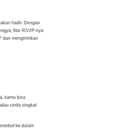
 akan hadir. Dengan
engya, fitur RSVP-nya
P dan mengirimkan
a, kamu bisa
tau cerita singkat
ersebut ke dalam